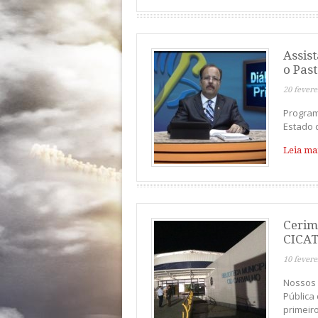
Assis
o Past
20 fevere
Program
Estado d
Leia mai
Cerim
CICAT
10 fevere
Nossos 
Pública
primeir