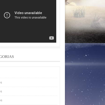
GORIAS
os
os
os