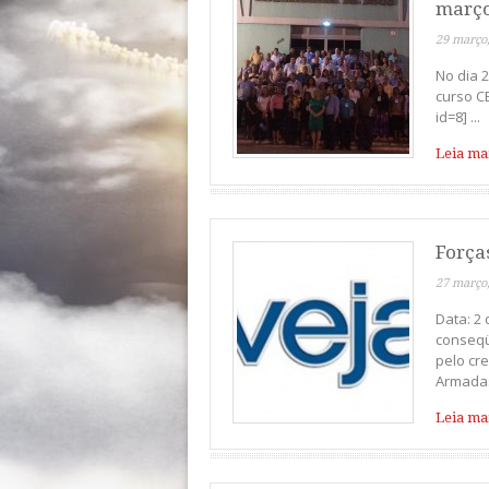
março
29 março
No dia 
curso CE
id=8] ...
Leia mai
Força
27 março
Data: 2
conseqü
pelo cr
Armadas.
Leia mai