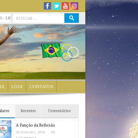
IATURA (RECONHECIDO PELO MEC) – 12 MESES
» Disciplina Isolada
IA
LOJA
CONTATOS
lares
Recentes
Comentários
A Função da Reflexão
03 fevereiro, 2014
(0)
Comentários