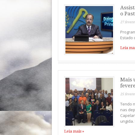
Assis
o Past
27 fevere
Program
Estado d
Leia mai
Mais 
fever
25 fevere
Tendo n
nas dep
Capelan
ungida. 
Leia mais »