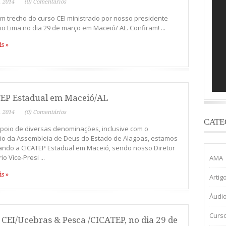
, 2014
(0) Comentários
m trecho do curso CEI ministrado por nosso presidente
io Lima no dia 29 de março em Maceió/ AL. Confiram! ...
s »
EP Estadual em Maceió/AL
, 2014
(0) Comentários
CATE
poio de diversas denominações, inclusive com o
rio da Assembleia de Deus do Estado de Alagoas, estamos
ando a CICATEP Estadual em Maceió, sendo nosso Diretor
io Vice-Presi ...
AMA
s »
Artig
Áudi
Curs
 CEI/Ucebras & Pesca /CICATEP, no dia 29 de