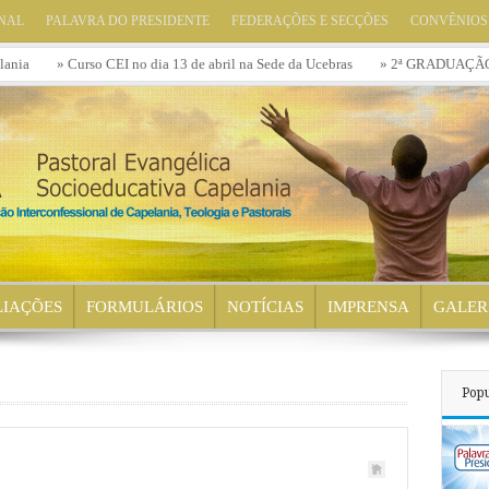
ONAL
PALAVRA DO PRESIDENTE
FEDERAÇÕES E SECÇÕES
CONVÊNIOS
Curso CEI no dia 13 de abril na Sede da Ucebras
» 2ª GRADUAÇÃO – LICENC
LIAÇÕES
FORMULÁRIOS
NOTÍCIAS
IMPRENSA
GALER
Popu