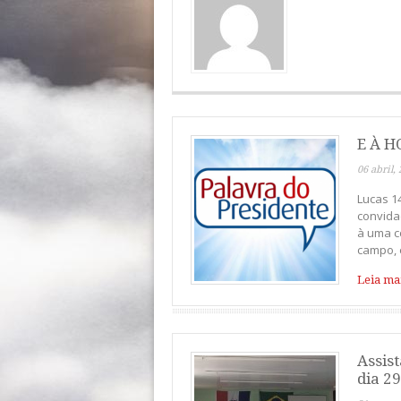
E À H
06 abril,
Lucas 1
convida
à uma c
campo, e
Leia mai
Assis
dia 2