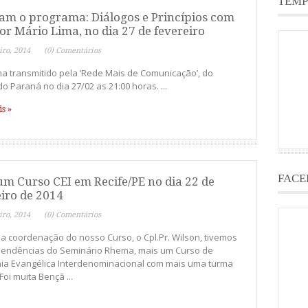
TEMP
tam o programa: Diálogos e Princípios com
or Mário Lima, no dia 27 de fevereiro
iro, 2014
(0) Comentários
a transmitido pela ‘Rede Mais de Comunicação’, do
o Paraná no dia 27/02 as 21:00 horas. ...
s »
FACE
um Curso CEI em Recife/PE no dia 22 de
eiro de 2014
iro, 2014
(0) Comentários
a coordenação do nosso Curso, o Cpl.Pr. Wilson, tivemos
endências do Seminário Rhema, mais um Curso de
ia Evangélica Interdenominacional com mais uma turma
Foi muita Bençã ...