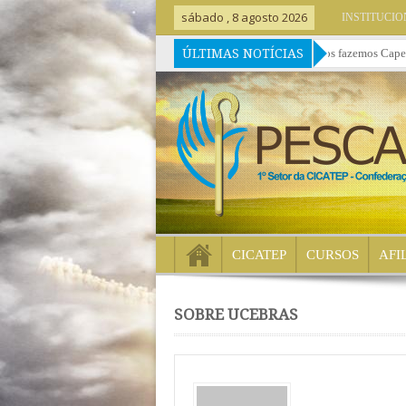
sábado , 8 agosto 2026
INSTITUCI
ÚLTIMAS NOTÍCIAS
 Nós ensinamos Capelania há 24 anos porque há 24 anos fazemos Capelania
» 
CICATEP
CURSOS
AFI
SOBRE UCEBRAS