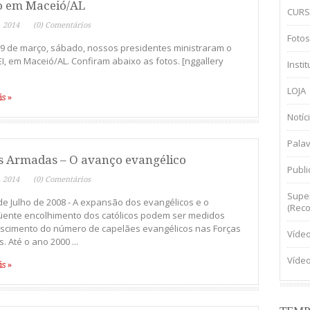
 em Maceió/AL
CURS
, 2014
(0) Comentários
Fotos
29 de março, sábado, nossos presidentes ministraram o
I, em Maceió/AL. Confiram abaixo as fotos. [nggallery
Insti
LOJA
s »
Notíc
Palav
s Armadas – O avanço evangélico
Publ
, 2014
(0) Comentários
Super
 de Julho de 2008 - A expansão dos evangélicos e o
(Reco
ente encolhimento dos católicos podem ser medidos
escimento do número de capelães evangélicos nas Forças
Víde
 Até o ano 2000 ...
Víde
s »