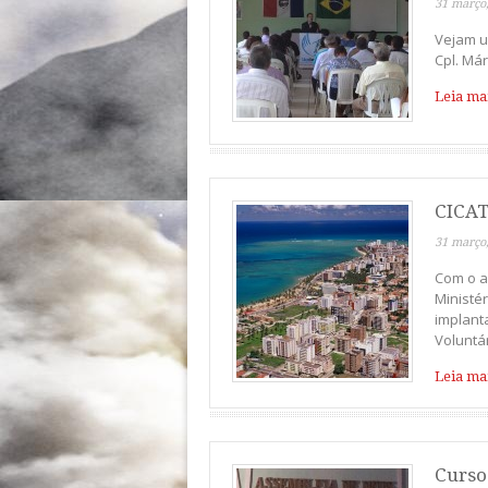
31 março
Vejam u
Cpl. Már
Leia mai
CICAT
31 março
Com o a
Ministé
implant
Voluntár
Leia mai
Curso