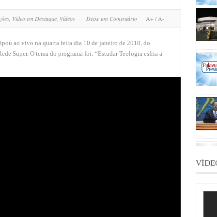
ções
,
Vídeo em Destaque
,
Vídeos
Deixe um Comentário
A+
/
A-
ipou ao vivo na quarta feira dia 10 de janeiro de 2018, do
ede Super. O tema do programa foi: “Estudar Teologia esfria a
VÍDE