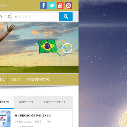
NIOS
NCIATURA (RECONHECIDO PELO MEC) – 12 MESES
» Disciplina Isolada
IA
LOJA
CONTATOS
lares
Recentes
Comentários
A Função da Reflexão
03 fevereiro, 2014
(0)
Comentários