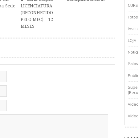
CURS
 na Sede
LICENCIATURA
(RECONHECIDO
Fotos
PELO MEC) – 12
MESES
Insti
LOJA
Notíc
Palav
Publ
Super
(Reco
Víde
Víde