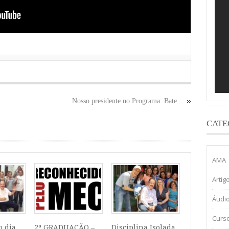
Nosso presidente no Programa: Bate...
CATE
AMA
Artig
Áudi
Curs
o dia
2ª GRADUAÇÃO –
Disciplina Isolada