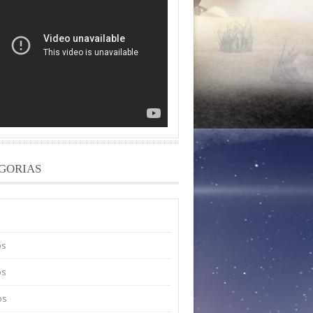
GORIAS
os
os
os