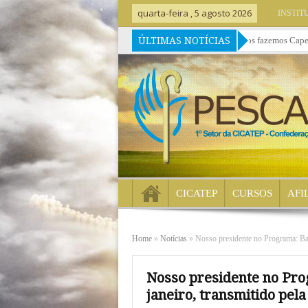
quarta-feira , 5 agosto 2026
INSTIT
ÚLTIMAS NOTÍCIAS
» Nós ensinamos Capelania há 24 anos porque há 24 anos fazemos Capelania
CICATEP
CURSOS
AFI
Home
»
Notícias
»
Nosso presidente no Programa: Bat
Nosso presidente no Pro
janeiro, transmitido pel