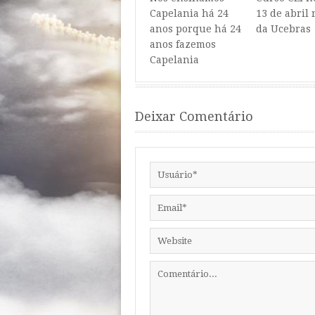
Capelania há 24
13 de abril
anos porque há 24
da Ucebras
anos fazemos
Capelania
Deixar Comentário