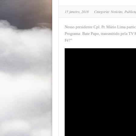
15 janeiro, 2018
Categoria:
Notícias
,
Publica
Nosso presidente Cpl. Pr. Mário Lima partic
Programa: Bate Papo, transmitido pela TV R
Fé?”