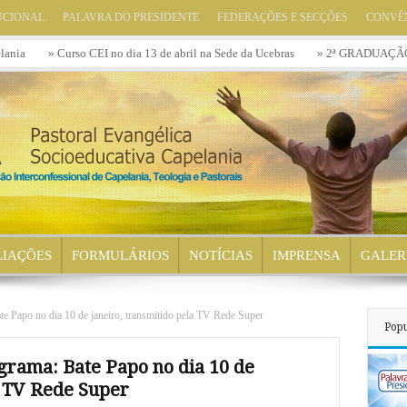
UCIONAL
PALAVRA DO PRESIDENTE
FEDERAÇÕES E SECÇÕES
CONVÊ
» Curso CEI no dia 13 de abril na Sede da Ucebras
» 2ª GRADUAÇÃO – LICE
LIAÇÕES
FORMULÁRIOS
NOTÍCIAS
IMPRENSA
GALER
e Papo no dia 10 de janeiro, transmitido pela TV Rede Super
Popu
grama: Bate Papo no dia 10 de
a TV Rede Super