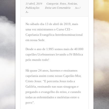
13 abril, 2019
Categoria:
Fotos
,
Notícias
,
Publicações
Deixe um Comentário
A+
/
A-
No sábado dia 13 de abril de 2019, mais
uma vez ministramos o Curso CEI –
Capelania Evangélica Interdenominacional
em nossa Sede.
Desde o ano de 1.995 somos mais de 40.000
capelães Ucebrasenses levando a Fé Bíblica
pelo mundo todo!
Há quase 24 anos, fazemos e ensinamos
capelania assim como nosso Capelão-Mor,
Cristo Jesus: “E percorria Jesus toda a
Galiléia, ensinando nas suas sinagogas e
pregando o evangelho do reino, e curando
todas as enfermidades e moléstias entre o
povo”.