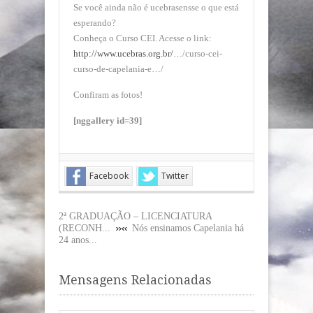
Se você ainda não é ucebrasensse o que está
esperando?
Conheça o Curso CEI. Acesse o link:
http://www.ucebras.org.br/
…/curso-cei-
curso-de-capelania-e…/
Confiram as fotos!
[nggallery id=39]
Facebook
Twitter
2ª GRADUAÇÃO – LICENCIATURA
(RECONH...
Nós ensinamos Capelania há
24 anos...
Mensagens Relacionadas