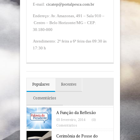
E-mail:
cicatep@portalpesca.com.br
Endereço: Av. Amazonas, 491 – Sala 910 –
Centro – Belo Horizonte/MG – CEP:
30.180-000
Atendimento: 2ª feira a 6ª feira das 09:30 às
17:30 h
Populares
Recentes
Comentários
A Função da Reflexão
03 fevereiro, 2014
(0)
Comentários
Cerimônia de Posse do