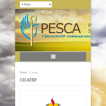
Home
»
Cicatep
CICATEP