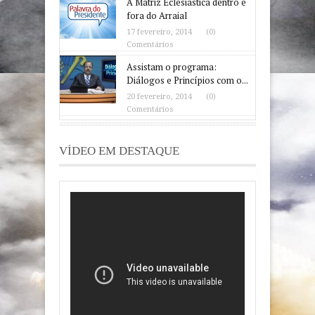
A Matriz Eclesiástica dentro e
fora do Arraial
17 fevereiro, 2014
(0)
Comentários
Assistam o programa:
Diálogos e Princípios com o...
20 fevereiro, 2014
(0)
Comentários
VÍDEO EM DESTAQUE